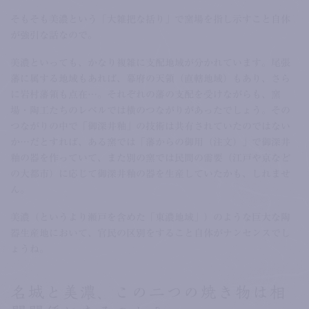
そもそも美濃という「大雑把な括り」で窯場を指し示すこと自体
が強引な話なので。
美濃といっても、かなり複雑に支配地域が分かれています。尾張
藩に属する地域もあれば、幕府の天領（直轄地域）もあり、さら
に岩村藩領も点在…。それぞれの藩の支配を受けながらも、窯
場・陶工たちのレベルでは横のつながりがあったでしょう。その
つながりの中で「御深井釉」の技術は共有されていたのではない
か…だとすれば、ある窯では「藩からの御用（注文）」で御深井
釉の器を作っていて、また別の窯では民間の需要（江戸や京など
の大都市）に応じて御深井釉の器を生産していたかも、しれませ
ん。
美濃（というより瀬戸を含めた「東濃地域」）のような巨大な陶
器生産地において、官民の区別をすること自体がナンセンスでし
ょうね。
名城と美濃、この二つの焼き物は相