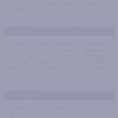
いたのでしょうが、17世紀の早い段階でこの「摺絵」の技
法が開発されたと考えられます。
「打形成形」
凹凸のある木型（花弁などの形を模した形）に薄く延ばし
た土を打ち付けて、器の形を作る技法です。轆轤をひいて
作るよりも簡単で、こちらも「量産に向く」ことが特徴で
す。食器類、特に皿はこの技法によって作られたものが多
数出土しており、この頃のトレンドであったことが窺えま
す。
「立体的な装飾」
主に花器（後に水指として転用されたものも含む）、水
指、手鉢、香炉などに見られます。草花（菊や蕾）の形を