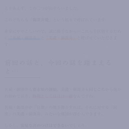
とりあえず、この二つが出そろいました。
このどちらも
「御深井焼」
という括りで呼ばれています。
非常にややこしいので、誠に勝手ながら…これらを区別するため
に
「名城・御深井」
と
「美濃・御深井」
と呼ばせていただきま
す。
前回の話と、今回の話を踏まえる
と…
名城・御深井も
寛永頃の創始
、美濃・御深井も
同じころ
から焼か
れ始めており、
時期としてはほぼ一緒
なんですね。
名城・御深井が「官製」の焼き物とすれば、それに対する「民
窯」の美濃・御深井、みたいな構図が浮かんできます。
しかし、
安易な決めつけはできない
でしょう。