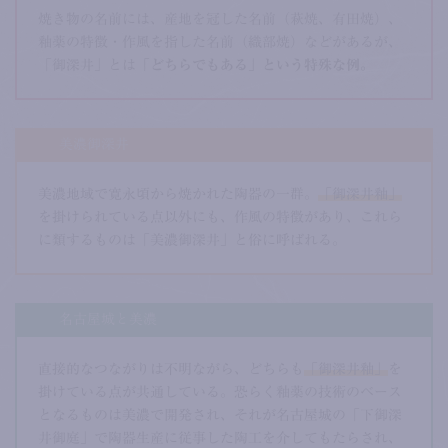
焼き物の名前には、産地を冠した名前（萩焼、有田焼）、
釉薬の特徴・作風を指した名前（織部焼）などがあるが、
「御深井」とは
「どちらでもある」という特殊な例。
美濃御深井
美濃地域で寛永頃から焼かれた陶器の一群。
「御深井釉」
を掛けられている点以外にも、作風の特徴があり、これら
に類するものは「美濃御深井」と俗に呼ばれる。
名古屋城と美濃
直接的なつながりは不明ながら、どちらも
「御深井釉」
を
掛けている点が共通している。恐らく釉薬の技術のベース
となるものは美濃で開発され、それが名古屋城の「下御深
井御庭」で陶器生産に従事した陶工を介してもたらされ、