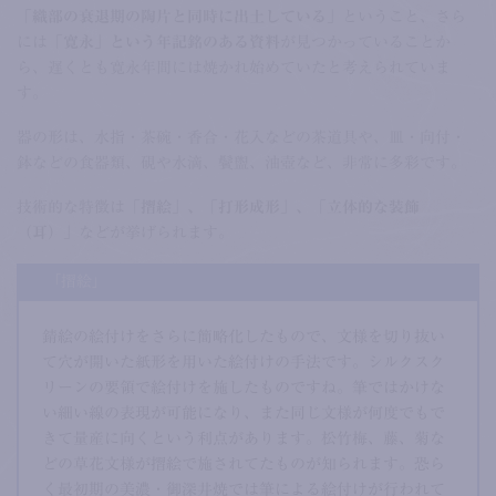
「織部の衰退期の陶片と同時に出土している」
ということ、さら
には
「寛永」という年記銘のある資料
が見つかっていることか
ら、遅くとも寛永年間には焼かれ始めていたと考えられていま
す。
器の形は、水指・茶碗・香合・花入などの茶道具や、皿・向付・
鉢などの食器類、硯や水滴、鬢盥、油壺など、非常に多彩です。
技術的な特徴は
「摺絵」、「打形成形」、「立体的な装飾
（耳）」
などが挙げられます。
「摺絵」
錆絵の絵付けをさらに簡略化したもので、文様を切り抜い
て穴が開いた紙形を用いた絵付けの手法です。シルクスク
リーンの要領で絵付けを施したものですね。筆ではかけな
い細い線の表現が可能になり、また同じ文様が何度でもで
きて量産に向くという利点があります。松竹梅、藤、菊な
どの草花文様が摺絵で施されてたものが知られます。恐ら
く最初期の美濃・御深井焼では筆による絵付けが行われて