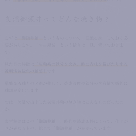
美濃御深井ってどんな焼き物？
まずは
「御深井釉」
というものについて、認識を統一しておく必
要があります。「名古屋城」という括りは一旦、置いておきま
す。
見た目の特徴は
「灰釉系の鉄分を含み、時に青味を帯びたりする
透明淡黄緑色の釉薬」
です。
単純な灰釉との区別が難しく、焼成温度や鉄分の含有量で微妙に
釉調が変化します。
では、美濃で出土した御深井釉の焼き物はどんなものだったの
か。
まず釉薬はこの
「御深井釉」
。時代や焼成条件によって、仕上が
りが異なるもの、総じて「御深井釉」がかかっています。