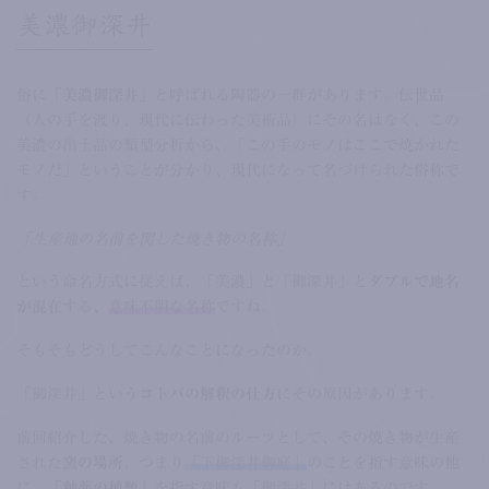
美濃御深井
俗に
「美濃御深井」
と呼ばれる陶器の一群があります。伝世品
（人の手を渡り、現代に伝わった美術品）にその名はなく、この
美濃の出土品の類型分析から、「この手のモノはここで焼かれた
モノだ」ということが分かり、現代になって名づけられた俗称で
す。
「生産地の名前を関した焼き物の名称」
という命名方式に従えば、「美濃」と「御深井」と
ダブルで地名
が混在
する、
意味不明な名称
ですね。
そもそもどうしてこんなことになったのか。
「御深井」という
コトバの解釈の仕方
にその原因があります。
前回紹介した、焼き物の名前のルーツとして、その焼き物が生産
された
窯の場所
、つまり
「下御深井御庭」
のことを指す意味の他
に、
「釉薬の種類」
を指す意味も「御深井」にはある
のです。