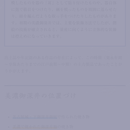
模したものを器の「耳」として貼り付けたものや、器自体
に箆で筋目をつけたり、綱を模ったものを周囲に巡らせた
り、紐を編んだような取っ手をつけたりしたものがありま
す。初期の美濃御深井では、主要な装飾方法でしたが、摺
絵の技術が確立されると、量産に向くように立体的な装飾
は控えめになっていきます。
出土品や年記銘のある作品の存在によって、この時期（寛永年間
～享保あたりまでの江戸前期～中期）の主力製品であったことが
うかがえます。
美濃御深井の位置づけ
名古屋城・下御深井御庭
で作られた焼き物
美濃で焼かれた御深井釉
の焼き物