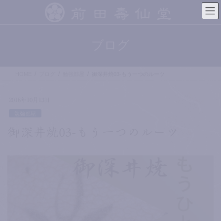
コ
ナ
ン
ビ
テ
ゲ
ン
ー
ブログ
ツ
シ
へ
ョ
ス
ン
HOME
ブログ
勉強部屋
御深井焼03-もう一つのルーツ
キ
に
ッ
移
プ
動
2018年10月13日
勉強部屋
御深井焼03-もう一つのルーツ