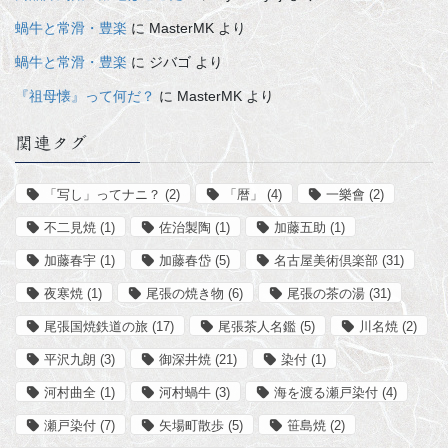
蝸牛と常滑・豊楽
に
MasterMK
より
蝸牛と常滑・豊楽
に
ジバゴ
より
『祖母懐』って何だ？
に
MasterMK
より
関連タグ
「写し」ってナニ？
(2)
「暦」
(4)
一樂會
(2)
不二見焼
(1)
佐治製陶
(1)
加藤五助
(1)
加藤春宇
(1)
加藤春岱
(5)
名古屋美術倶楽部
(31)
夜寒焼
(1)
尾張の焼き物
(6)
尾張の茶の湯
(31)
尾張国焼鉄道の旅
(17)
尾張茶人名鑑
(5)
川名焼
(2)
平沢九朗
(3)
御深井焼
(21)
染付
(1)
河村曲全
(1)
河村蝸牛
(3)
海を渡る瀬戸染付
(4)
瀬戸染付
(7)
矢場町散歩
(5)
笹島焼
(2)