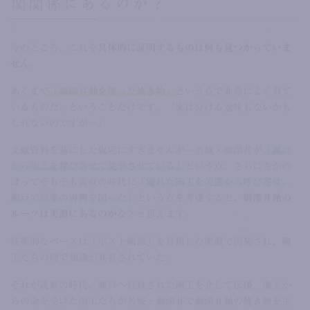
関関係にあるのか？
今のところ、これを
具体的に証明するものは何も見つかっていま
せん
。
あくまで
「御深井釉を使った焼き物」
という点で非常によく似て
いるものだ、ということだけです。（実は分ける意味もないかも
しれないのですが…）
文献資料を基にした仮定にすぎませんが…名城・御深井が
「瀬戸
から陶工を呼び寄せて従事させている」
という点、さらにさかの
ぼってそもそも義直の時代に
「優れた陶工を美濃から呼び寄せ、
瀬戸で窯業の再興を図った」
という点を考慮すると、
御深井釉の
ルーツは美濃にあるのかな？
と思えます。
技術的なベースは「ポスト織部」を目指した美濃で開発され、陶
工たちの間で知識が共有されていた。
それが義直の時代、瀬戸へ召致された陶工を介して伝播、藩主か
らの命を受けた陶工たちが名城・御深井で御深井釉の焼き物を生