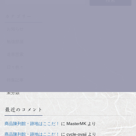
カテゴリー
お知らせ
勉強部屋
道草思索
日々色々
特集記事
未分類
最近のコメント
商品陳列館・跡地はここだ！
に
MasterMK
より
商品陳列館・跡地はここだ！
に
cycle-oyaji
より