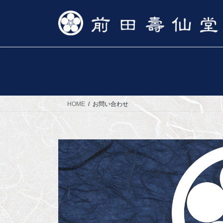
コ
ナ
ン
ビ
テ
ゲ
ン
ー
ツ
シ
へ
ョ
ス
ン
キ
に
ッ
移
HOME
お問い合わせ
プ
動