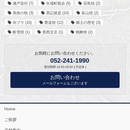
瀬戸染付
(7)
矢場町散歩
(5)
笹島焼
(2)
美術の秋
(3)
茶記彼是
(10)
萩山焼
(2)
街ブラ
(10)
豊楽焼
(12)
郷土の歴史
(3)
酔雪焼
(1)
香西文京
(1)
鶴舞焼
(2)
お気軽にお問い合わせください。
052-241-1990
受付時間 10:00-18:00 [ 不定休 ]
お問い合わせ
メールフォームもございます
Home
ご挨拶