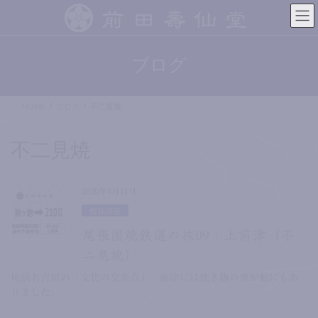
コ
ナ
ン
ビ
テ
ゲ
ン
ー
ブログ
ツ
シ
へ
ョ
ス
ン
HOME
ブログ
不二見焼
キ
に
ッ
移
プ
動
不二見焼
2020年4月11日
勉強部屋
尾張国焼鉄道の旅09：上前津（不
二見焼）
尾張名古屋の「文化の交差点」、前津には焼き物の窯が他にもあ
りました。