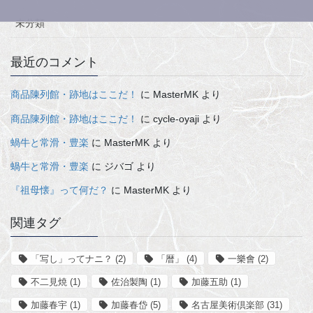
未分類
最近のコメント
商品陳列館・跡地はここだ！
に
MasterMK
より
商品陳列館・跡地はここだ！
に
cycle-oyaji
より
蝸牛と常滑・豊楽
に
MasterMK
より
蝸牛と常滑・豊楽
に
ジバゴ
より
『祖母懐』って何だ？
に
MasterMK
より
関連タグ
「写し」ってナニ？
(2)
「暦」
(4)
一樂會
(2)
不二見焼
(1)
佐治製陶
(1)
加藤五助
(1)
加藤春宇
(1)
加藤春岱
(5)
名古屋美術倶楽部
(31)