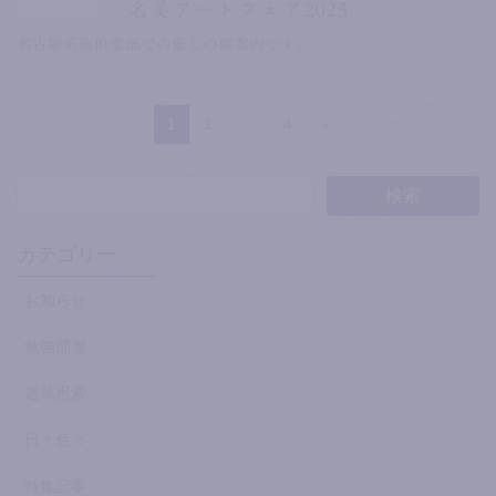
名美アートフェア2023
名古屋美術倶楽部での催しの御案内です。
投
固
固
固
1
2
…
4
»
稿
定
定
定
ペ
ペ
ペ
の
ー
ー
ー
ペ
ジ
ジ
ジ
ー
カテゴリー
ジ
お知らせ
送
り
勉強部屋
道草思索
日々色々
特集記事