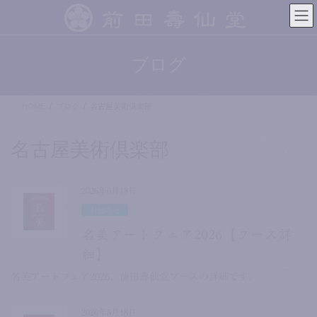
コ
ナ
ン
ビ
テ
ゲ
ン
ー
ブログ
ツ
シ
へ
ョ
ス
ン
HOME
ブログ
名古屋美術倶楽部
キ
に
ッ
移
プ
動
名古屋美術倶楽部
2026年6月18日
お知らせ
名美アートフェア2026【ブース詳
細】
名美アートフェア2026、前田壽仙堂ブースの詳細です。
2026年5月18日