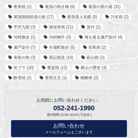
夜寒焼
(1)
尾張の焼き物
(6)
尾張の茶の湯
(31)
尾張国焼鉄道の旅
(17)
尾張茶人名鑑
(5)
川名焼
(2)
平沢九朗
(3)
御深井焼
(21)
染付
(1)
河村曲全
(1)
河村蝸牛
(3)
海を渡る瀬戸染付
(4)
瀬戸染付
(7)
矢場町散歩
(5)
笹島焼
(2)
美術の秋
(3)
茶記彼是
(10)
萩山焼
(2)
街ブラ
(10)
豊楽焼
(12)
郷土の歴史
(3)
酔雪焼
(1)
香西文京
(1)
鶴舞焼
(2)
お気軽にお問い合わせください。
052-241-1990
受付時間 10:00-18:00 [ 不定休 ]
お問い合わせ
メールフォームもございます