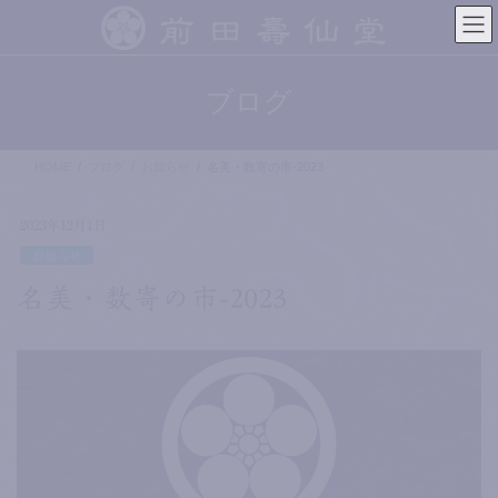
コ
ナ
ン
ビ
テ
ゲ
ン
ー
ブログ
ツ
シ
へ
ョ
ス
ン
HOME
ブログ
お知らせ
名美・数寄の市-2023
キ
に
ッ
移
プ
動
2023年12月1日
お知らせ
名美・数寄の市-2023