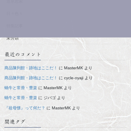
道草思索
日々色々
特集記事
未分類
最近のコメント
商品陳列館・跡地はここだ！
に
MasterMK
より
商品陳列館・跡地はここだ！
に
cycle-oyaji
より
蝸牛と常滑・豊楽
に
MasterMK
より
蝸牛と常滑・豊楽
に
ジバゴ
より
『祖母懐』って何だ？
に
MasterMK
より
関連タグ