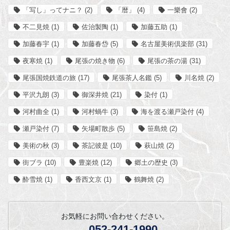
「写し」ってナニ？
(2)
「暦」
(4)
一樂會
(2)
不二見焼
(1)
佐治製陶
(1)
加藤五助
(1)
加藤春宇
(1)
加藤春岱
(5)
名古屋美術倶楽部
(31)
夜寒焼
(1)
尾張の焼き物
(6)
尾張の茶の湯
(31)
尾張国焼鉄道の旅
(17)
尾張茶人名鑑
(5)
川名焼
(2)
平沢九朗
(3)
御深井焼
(21)
染付
(1)
河村曲全
(1)
河村蝸牛
(3)
海を渡る瀬戸染付
(4)
瀬戸染付
(7)
矢場町散歩
(5)
笹島焼
(2)
美術の秋
(3)
茶記彼是
(10)
萩山焼
(2)
街ブラ
(10)
豊楽焼
(12)
郷土の歴史
(3)
酔雪焼
(1)
香西文京
(1)
鶴舞焼
(2)
お気軽にお問い合わせください。
052-241-1990