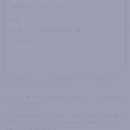
2023年12月9日（土）～10日（日）
時間
10：00～17：00（2日目のみ会場9：30）
Webサイト
https://www.meibi.or.jp/sukinoichi.html
毎年の事とはいえ、ね…。定期的にWEBページを見に来て下さる
方もいらっしゃるので…。
昨年より、3階でのチャリティ茶会も再開となり、年末恒例の賑わ
いが戻ってきました。
何やら流行り病があちこちで増えているようですが…感染予防は
各自で行っていただき、
単価1万円からの「お値打ち品」
を探しに
お越しいただければ幸いです。