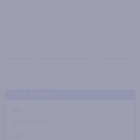
前田壽仙堂(@m.jusendo)がシェアした投稿
名美 歳末 数寄の市
場所
名古屋美術倶楽部
日程