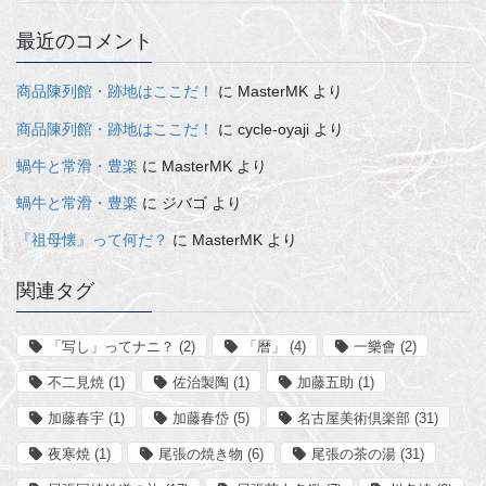
最近のコメント
商品陳列館・跡地はここだ！
に
MasterMK
より
商品陳列館・跡地はここだ！
に
cycle-oyaji
より
蝸牛と常滑・豊楽
に
MasterMK
より
蝸牛と常滑・豊楽
に
ジバゴ
より
『祖母懐』って何だ？
に
MasterMK
より
関連タグ
「写し」ってナニ？
(2)
「暦」
(4)
一樂會
(2)
不二見焼
(1)
佐治製陶
(1)
加藤五助
(1)
加藤春宇
(1)
加藤春岱
(5)
名古屋美術倶楽部
(31)
夜寒焼
(1)
尾張の焼き物
(6)
尾張の茶の湯
(31)