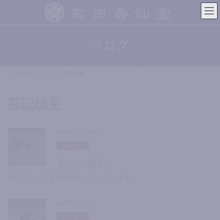
コ
ナ
ン
ビ
テ
ゲ
ン
ー
ブログ
ツ
シ
へ
ョ
ス
ン
HOME
ブログ
茶記彼是
キ
に
ッ
移
プ
動
茶記彼是
2023年12月28日
日々色々
憂いの歳末
実は珍しい「年末投稿」だったりします。
2023年12月4日
日々色々