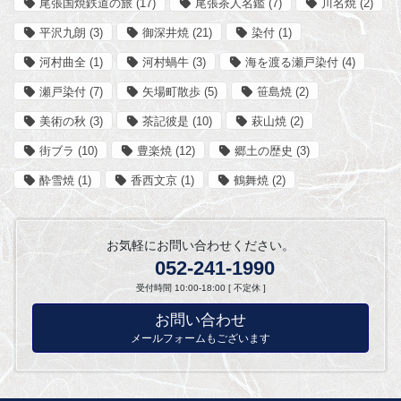
尾張国焼鉄道の旅
(17)
尾張茶人名鑑
(7)
川名焼
(2)
平沢九朗
(3)
御深井焼
(21)
染付
(1)
河村曲全
(1)
河村蝸牛
(3)
海を渡る瀬戸染付
(4)
瀬戸染付
(7)
矢場町散歩
(5)
笹島焼
(2)
美術の秋
(3)
茶記彼是
(10)
萩山焼
(2)
街ブラ
(10)
豊楽焼
(12)
郷土の歴史
(3)
酔雪焼
(1)
香西文京
(1)
鶴舞焼
(2)
お気軽にお問い合わせください。
052-241-1990
受付時間 10:00-18:00 [ 不定休 ]
お問い合わせ
メールフォームもございます