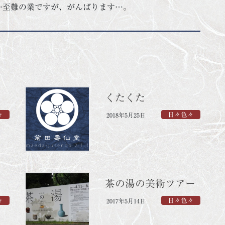
…至難の業ですが、がんばります…。
くたくた
々
日々色々
2018年5月25日
茶の湯の美術ツアー
々
日々色々
2017年5月14日