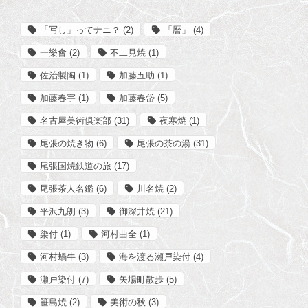
「写し」ってナニ？
(2)
「暦」
(4)
一樂會
(2)
不二見焼
(1)
佐治製陶
(1)
加藤五助
(1)
加藤春宇
(1)
加藤春岱
(5)
名古屋美術倶楽部
(31)
夜寒焼
(1)
尾張の焼き物
(6)
尾張の茶の湯
(31)
尾張国焼鉄道の旅
(17)
尾張茶人名鑑
(6)
川名焼
(2)
平沢九朗
(3)
御深井焼
(21)
染付
(1)
河村曲全
(1)
河村蝸牛
(3)
海を渡る瀬戸染付
(4)
瀬戸染付
(7)
矢場町散歩
(5)
笹島焼
(2)
美術の秋
(3)