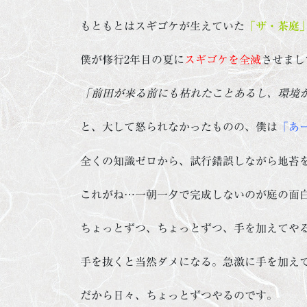
もともとはスギゴケが生えていた
「ザ・茶庭
僕が修行2年目の夏に
スギゴケを全滅
させまし
「前田が来る前にも枯れたことあるし、環境
と、大して怒られなかったものの、僕は
「あ
全くの知識ゼロから、試行錯誤しながら地苔
これがね…一朝一夕で完成しないのが庭の面
ちょっとずつ、ちょっとずつ、手を加えてや
手を抜くと当然ダメになる。急激に手を加え
だから日々、ちょっとずつやるのです。