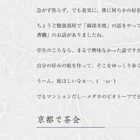
急がず焦らず、でも着実に。僕に何らかの好
ちょうど勉強部屋で「御深井焼」の話をやっ
斉朝」
のお話がありましたね。
学生のころなら、まるで興味なかった話です
自分の好みの庭を作って、そこをゆっくり歩
うーん、庭ほしいなぁ…。(´･ω･`)
でもマンションだし…メダカのビオトープで
京都で茶会