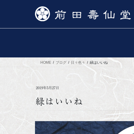
コ
ナ
ン
ビ
テ
ゲ
ン
ー
ツ
シ
へ
ョ
ス
ン
キ
に
ッ
移
HOME
ブログ
日々色々
緑はいいね
プ
動
2019年5月27日
緑はいいね