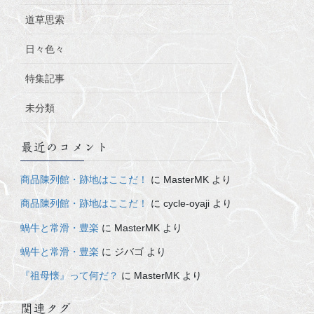
道草思索
日々色々
特集記事
未分類
最近のコメント
商品陳列館・跡地はここだ！
に
MasterMK
より
商品陳列館・跡地はここだ！
に
cycle-oyaji
より
蝸牛と常滑・豊楽
に
MasterMK
より
蝸牛と常滑・豊楽
に
ジバゴ
より
『祖母懐』って何だ？
に
MasterMK
より
関連タグ