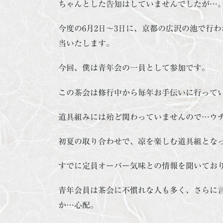
ちゃんとした告知はしていませんでしたが…
今度の6月2日～3日に、京都の広沢の池で行
当いたします。
今回、僕は青年会の一員として参加です。
この茶会は修行中から毎年お手伝いに行って
道具組みには殆ど関わっていませんので…ウ
初夏の取り合わせで、凉を楽しむ道具組とな
すでに定員オーバー気味との情報を聞いてお
青年会員は茶会に不慣れな人も多く、さらに
か…心配。