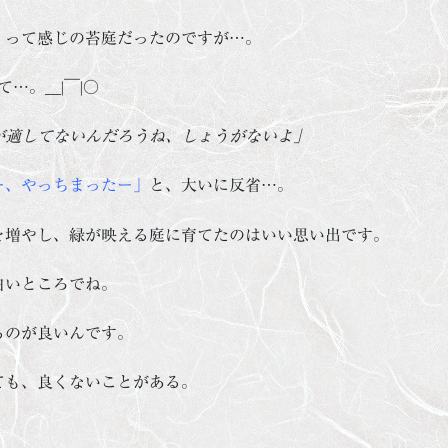
」
って感じの苔庭だったのですが…。
て…。＿|￣|○
が適してないんだろうね、しょうがないよ」
ー、やっちまったー」
と、大いに反省…。
を増やし、緑が映える庭に育てたのはいい思い出です。
白いところでね。
るのが良いんです。
ても、良くないことがある。