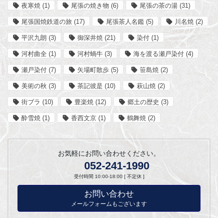
夜寒焼
(1)
尾張の焼き物
(6)
尾張の茶の湯
(31)
尾張国焼鉄道の旅
(17)
尾張茶人名鑑
(5)
川名焼
(2)
平沢九朗
(3)
御深井焼
(21)
染付
(1)
河村曲全
(1)
河村蝸牛
(3)
海を渡る瀬戸染付
(4)
瀬戸染付
(7)
矢場町散歩
(5)
笹島焼
(2)
美術の秋
(3)
茶記彼是
(10)
萩山焼
(2)
街ブラ
(10)
豊楽焼
(12)
郷土の歴史
(3)
酔雪焼
(1)
香西文京
(1)
鶴舞焼
(2)
お気軽にお問い合わせください。
052-241-1990
受付時間 10:00-18:00 [ 不定休 ]
お問い合わせ
メールフォームもございます