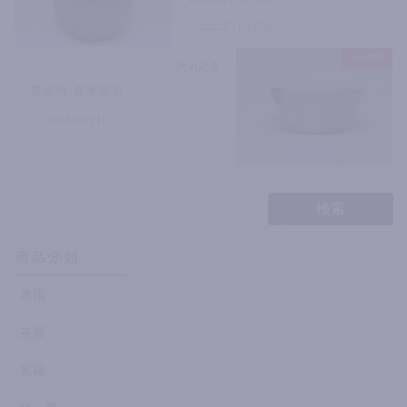
2022年11月25日
その他器
次の記事
豊楽焼 雲華灰器
2026年2月24日
商品分類
水指
茶器
茶碗