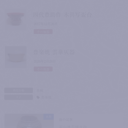
四代豊助作 木具写盃台
2017年12月26日
その他器
豊楽焼 雲華灰器
2026年2月24日
その他器
茶碗
商品分類
豊楽焼
タグ
水指
前の記事
萩山焼芋頭水指