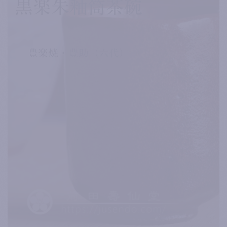
黒楽朱釉筒茶碗
豊楽焼・豊助（六代）