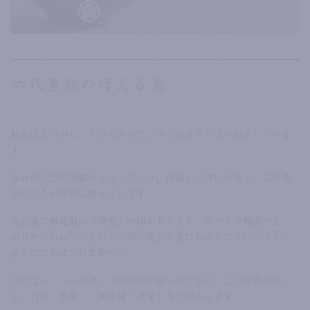
六代豊助の冴える業
胴をほんの少し、くびれさせて、手の収まりのよい形をしていま
す。
高台内は巴の箆彫りとなっており、箆遣いに迷いが無く、この兜
巾の立ちが非常に冴えています。
高台脇に
梅花形の「豊楽」小印
があります。高台まで釉薬がたっ
ぷりかけられているので、印の姿が非常にわかりにくいですが、
確かにこれは六代豊助の印。
六代はいくつかのタイプの印銘が知られており、この梅花以外に
も、行書「豊楽」、角に横「豊楽」などがあります。