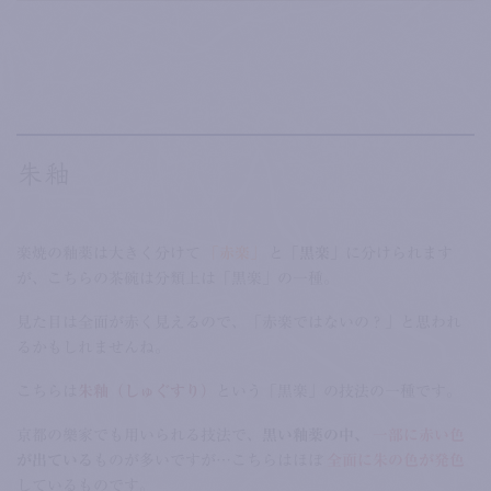
朱釉
楽焼の釉薬は大きく分けて
「赤楽」
と
「黒楽」
に分けられます
が、こちらの茶碗は分類上は「黒楽」の一種。
見た目は全面が赤く見えるので、「赤楽ではないの？」と思われ
るかもしれませんね。
こちらは
朱釉（しゅぐすり）
という「黒楽」の技法の一種です。
京都の樂家でも用いられる技法で、
黒い釉薬の中、
一部に赤い色
が出ている
ものが多いですが…こちらはほぼ
全面に朱の色が発色
しているものです。