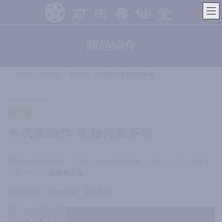
コ
ナ
ン
ビ
テ
ゲ
ン
ー
商品紹介
ツ
シ
へ
ョ
ス
ン
HOME
商品紹介
豊楽焼
六代豊助作 朱釉筒楽茶碗
キ
に
ッ
移
プ
動
2026年2月24日
茶碗
六代豊助作 朱釉筒楽茶碗
※ブログ
勉強部屋・「郷土の焼き物-豊楽焼・五代、六代」
よりピ
ックアップ、加筆修正版
※2026.2.24（画像追加、文章修正）