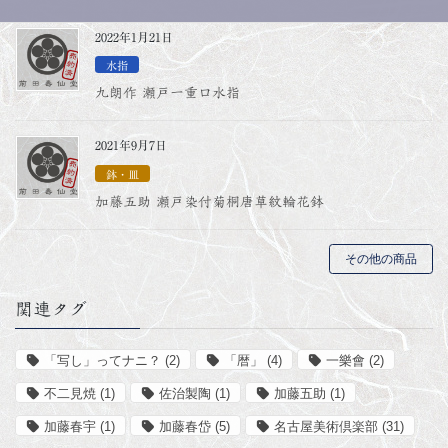
2022年1月21日
水指
九朗作 瀬戸一重口水指
2021年9月7日
鉢・皿
加藤五助 瀬戸染付菊桐唐草紋輪花鉢
その他の商品
関連タグ
「写し」ってナニ？
(2)
「暦」
(4)
一樂會
(2)
不二見焼
(1)
佐治製陶
(1)
加藤五助
(1)
加藤春宇
(1)
加藤春岱
(5)
名古屋美術倶楽部
(31)