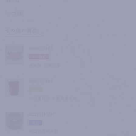
鉢・皿
その他器
その他の商品
2026年2月24日
その他器
豊楽焼 雲華灰器
2026年2月24日
茶碗
六代豊助作 朱釉筒楽茶碗
2022年11月25日
水指
萩山焼芋頭水指