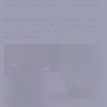
活かす形。たっぷりの温かいお茶を、ゆっくり時間をかけて楽し
めます。
綺麗に溶けた釉薬は、独特の光沢と表面に凹凸があり、薄暗い茶
室の中で見ると、かなり印象が変わります。光の加減で、赤く見
えたり、真っ黒にも見える、不思議な魅力。よーく見ると非常に
細かい
黒
と
朱
の
モ
ザ
イ
ク
になっているのです。