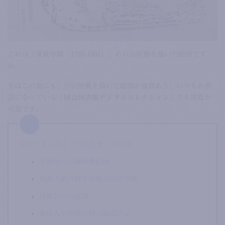
これは「寛政年間（1789-1801）」の戸山屋敷を描いた絵図です
ね。
実はこの他にも、戸山屋敷を描いた絵図が複数あり、いつもお世
話になっている
「国会図書館デジタルコレクション」
でも閲覧が
可能です。
Webで見られる「戸山屋敷」の絵図
宝暦頃戸山御屋敷絵図
尾張大納言殿下屋敷戸山荘全圖
尾張公戸山庭園
寛政九年尾張大納言臨邸之記