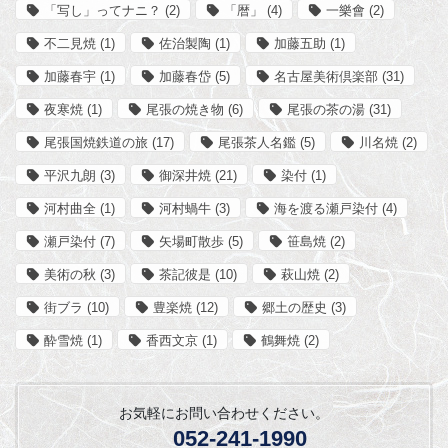
「写し」ってナニ？
(2)
「暦」
(4)
一樂會
(2)
不二見焼
(1)
佐治製陶
(1)
加藤五助
(1)
加藤春宇
(1)
加藤春岱
(5)
名古屋美術倶楽部
(31)
夜寒焼
(1)
尾張の焼き物
(6)
尾張の茶の湯
(31)
尾張国焼鉄道の旅
(17)
尾張茶人名鑑
(5)
川名焼
(2)
平沢九朗
(3)
御深井焼
(21)
染付
(1)
河村曲全
(1)
河村蝸牛
(3)
海を渡る瀬戸染付
(4)
瀬戸染付
(7)
矢場町散歩
(5)
笹島焼
(2)
美術の秋
(3)
茶記彼是
(10)
萩山焼
(2)
街ブラ
(10)
豊楽焼
(12)
郷土の歴史
(3)
酔雪焼
(1)
香西文京
(1)
鶴舞焼
(2)
お気軽にお問い合わせください。
052-241-1990