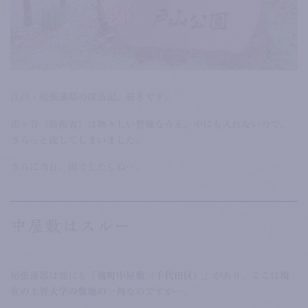
江戸・尾張藩邸の探訪記、続きです。
市ヶ谷（防衛省）は物々しい警備なうえ、中にも入れないので、
さらっと流してしまいました。
さらに当日、雨でしたしね…。
中屋敷はスルー
尾張藩邸は他にも
「麹町中屋敷（千代田区）」
があり、ここは
現
在の上智大学の敷地の一角
なのですが…。