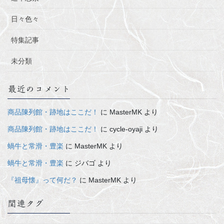
日々色々
特集記事
未分類
最近のコメント
商品陳列館・跡地はここだ！
に
MasterMK
より
商品陳列館・跡地はここだ！
に
cycle-oyaji
より
蝸牛と常滑・豊楽
に
MasterMK
より
蝸牛と常滑・豊楽
に
ジバゴ
より
『祖母懐』って何だ？
に
MasterMK
より
関連タグ