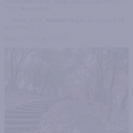
戸山屋敷に庭園を造る際、
池を掘った時に出た土砂
を埋め立てて
できた
「築山」
なのです。
「自然の山」として、東京23区内で最も高い山
は港区にある「愛
宕山（25.7m）」です。
尾張家、どんなけ土掘ったんだよ…。