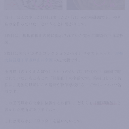
前回、ほんの少しだけ触れましたが
「江戸の尾張藩邸でも、やき
ものを作っていた」
ということに繋がります。
1枚目は、現地箱根山の麓に掲示されていた寛永年間頃の戸山屋敷
図。
2枚目は国会デジタルコレクションから引用させてもらった、
尾張
大納言殿下屋敷戸山荘全圖
の拡大版です。
玉円峰（ぎょくえんぽう）
というのが、江戸時代の戸山庭園で呼
ばれていた、もともとの「箱根山」の名前です。箱根山という名
称は、明治期以降にこの場所が陸軍学校になってから、ついた名
前です。
この玉円峰から北東に位置する斜面に、どちらも
「瀬戸物釜」
と
書かれた場所がありますね～。
これは明らかに「登り窯」を描いています。