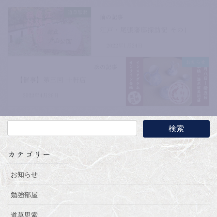
道草思索
前の記事
江戸・尾張藩邸探訪記 その1
2022年1月24日
お知らせ
次の記事
【催事】第三回 十軒店
2022年4月26日
カテゴリー
お知らせ
勉強部屋
道草思索