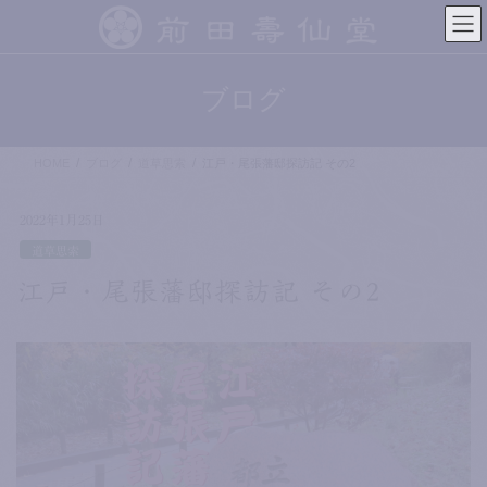
コ
ナ
ン
ビ
テ
ゲ
ン
ー
ブログ
ツ
シ
へ
ョ
ス
ン
HOME
ブログ
道草思索
江戸・尾張藩邸探訪記 その2
キ
に
ッ
移
プ
動
2022年1月25日
道草思索
江戸・尾張藩邸探訪記 その2