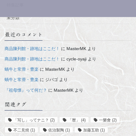
特集記事
未分類
最近のコメント
商品陳列館・跡地はここだ！
に
MasterMK
より
商品陳列館・跡地はここだ！
に
cycle-oyaji
より
蝸牛と常滑・豊楽
に
MasterMK
より
蝸牛と常滑・豊楽
に
ジバゴ
より
『祖母懐』って何だ？
に
MasterMK
より
関連タグ
「写し」ってナニ？
(2)
「暦」
(4)
一樂會
(2)
不二見焼
(1)
佐治製陶
(1)
加藤五助
(1)