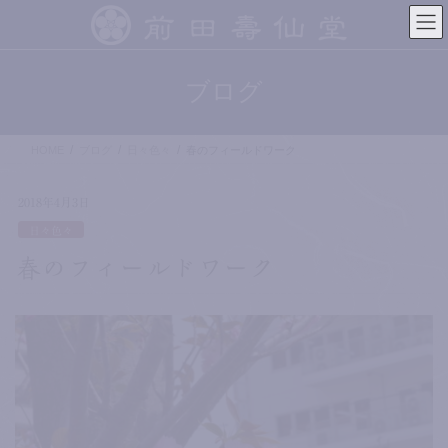
コ
ナ
ン
ビ
テ
ゲ
ン
ー
ブログ
ツ
シ
へ
ョ
ス
ン
HOME
ブログ
日々色々
春のフィールドワーク
キ
に
ッ
移
プ
動
2018年4月3日
日々色々
春のフィールドワーク