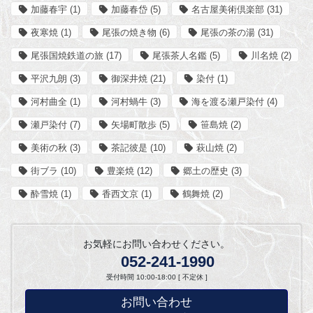
加藤春宇
(1)
加藤春岱
(5)
名古屋美術倶楽部
(31)
夜寒焼
(1)
尾張の焼き物
(6)
尾張の茶の湯
(31)
尾張国焼鉄道の旅
(17)
尾張茶人名鑑
(5)
川名焼
(2)
平沢九朗
(3)
御深井焼
(21)
染付
(1)
河村曲全
(1)
河村蝸牛
(3)
海を渡る瀬戸染付
(4)
瀬戸染付
(7)
矢場町散歩
(5)
笹島焼
(2)
美術の秋
(3)
茶記彼是
(10)
萩山焼
(2)
街ブラ
(10)
豊楽焼
(12)
郷土の歴史
(3)
酔雪焼
(1)
香西文京
(1)
鶴舞焼
(2)
お気軽にお問い合わせください。
052-241-1990
受付時間 10:00-18:00 [ 不定休 ]
お問い合わせ