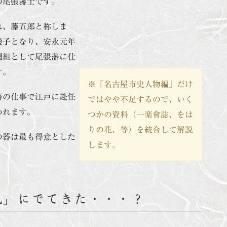
の尾張藩士です。
れ、藤五郎と称しま
養子
となり、安永元年
馬廻組として尾張藩に仕
す。
※「名古屋市史人物編」だけ
藩の仕事で江戸に赴任
ではやや不足するので、いく
われます。
つかの資料（一楽會誌、をは
りの花、等）を統合して解説
の器は最も得意とした
します。
記」にでてきた・・・？