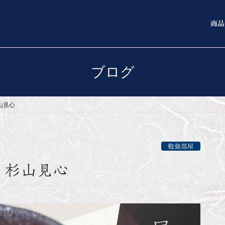
商品
ブログ
山見心
勉強部屋
：杉山見心