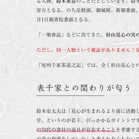
る人物、
鈴木重富
のことだとしています。鈴木重
寄合となる。のち足軽頭、御城附、新御番頭、熱
月1日御書院番頭となる。
「一樂會誌」などに出てきた、
杉山見心の実
ただし、同一人物という確証がありません！
「尾州千家茶道之記」では、全く杉山見心と
表千家との関わりが匂う
鈴木安太夫は「見心が生まれるより前に活動
学、というのが若干、引っかかるポイントで
の70代の書付の道具が存在すること
を考慮する
の湯の指導をしていた」と考えれなくもない