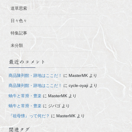
道草思索
日々色々
特集記事
未分類
最近のコメント
商品陳列館・跡地はここだ！
に
MasterMK
より
商品陳列館・跡地はここだ！
に
cycle-oyaji
より
蝸牛と常滑・豊楽
に
MasterMK
より
蝸牛と常滑・豊楽
に
ジバゴ
より
『祖母懐』って何だ？
に
MasterMK
より
関連タグ