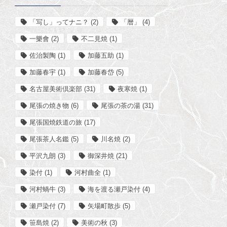
「写し」ってナニ？
(2)
「暦」
(4)
一樂會
(2)
不二見焼
(1)
佐治製陶
(1)
加藤五助
(1)
加藤春宇
(1)
加藤春岱
(5)
名古屋美術倶楽部
(31)
夜寒焼
(1)
尾張の焼き物
(6)
尾張の茶の湯
(31)
尾張国焼鉄道の旅
(17)
尾張茶人名鑑
(5)
川名焼
(2)
平沢九朗
(3)
御深井焼
(21)
染付
(1)
河村曲全
(1)
河村蝸牛
(3)
海を渡る瀬戸染付
(4)
瀬戸染付
(7)
矢場町散歩
(5)
笹島焼
(2)
美術の秋
(3)