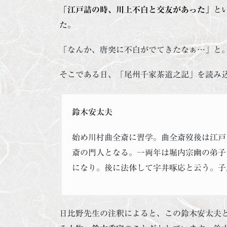
「江戸詰の時、川上不白と交友があった」
と
た。
「なんか、唐突に不白がでてきたなぁ…」と
そこである日、「尾州千家茶道之記」を読み
鈴木安太夫
始め川村曲全斎に習学。曲全斎歿後は江戸
斎の門人となる。一両年は堀内宗幽の弟子
になり。後に法体して宇井啄応と云う。子
日比野先生の注釈によると、この鈴木安太夫