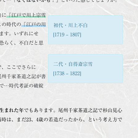
後に
「江戸で川上宗雪
この時代の
「江戸の川
初代・川上不白
ます。いずれにせ
[1719 – 1807]
恐らく、不白だと思
二代・自得斎宗雪
で、ここでさらに
[1738 – 1822]
尾州千家茶道之記が書
ので…時代考証の破綻
生まれた年
でもあります。尾州千家茶道之記で杉山見心
時は、まだ23、4歳の若造だったから、という考え方で