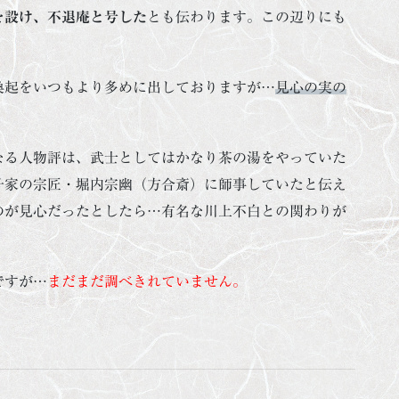
を設け、不退庵と号した
とも伝わります。この辺りにも
喚起をいつもより多めに出しておりますが…
見心の実の
なる人物評は、武士としてはかなり茶の湯をやっていた
千家の宗匠・堀内宗幽（方合斎）に師事していたと伝え
のが見心だったとしたら…有名な川上不白との関わりが
ですが…
まだまだ調べきれていません。
た