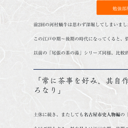
勉強部
前2回の河村蝸牛は思わず深堀してしまいまし
この江戸中期～後期の時代になってくると、
以前の「尾張の茶の湯」シリーズ同様、比較
「常に茶事を好み、其自
ろなり」
土休に続き、またしても
名古屋市史人物編
の