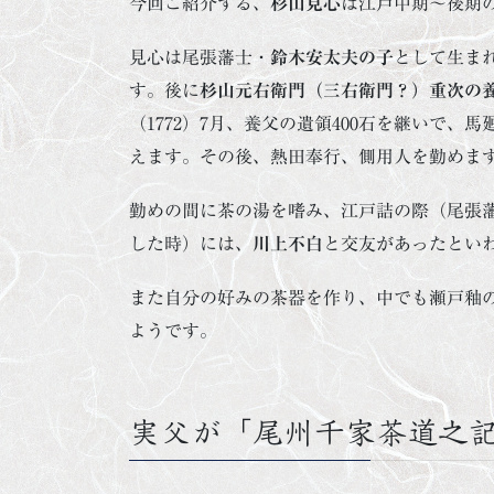
今回ご紹介する、
杉山見心
は江戸中期～後期
見心は尾張藩士・
鈴木安太夫の子
として生ま
す。後に
杉山元右衛門（三右衛門？）重次の
（1772）7月、養父の遺領400石を継いで、
えます。その後、熱田奉行、側用人を勤めま
勤めの間に茶の湯を嗜み、江戸詰の際（尾張
した時）には、
川上不白
と交友があったとい
また自分の好みの茶器を作り、中でも瀬戸釉
ようです。
実父が「尾州千家茶道之