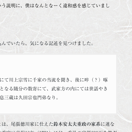
いう説明に、僕はなんとなーく違和感を感じていまし
。
込んでいたら、気になる記述を見つけました。
にて川上宗雪に千家の当流を聞き、後に啐（？）啄
となる随分の数寄にて、武家方の内にては世話やき
息三蔵は久田宗也門弟なり。
とは、尾張徳川家に仕えた
鈴木安太夫重政の家系
に連な