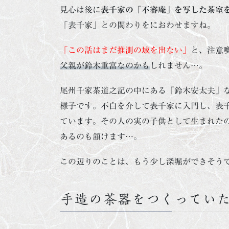
見心は後に
表千家の「不審庵」を写した茶室
「表千家」との関わりをにおわせますね。
「この話はまだ推測の域を出ない」
と、注意
父親が鈴木重富なのかも
しれません…。
尾州千家茶道之記の中にある「鈴木安太夫」
様子です。不白を介して表千家に入門し、表
ています。その人の実の子供として生まれた
あるのも頷けます…。
この辺りのことは、もう少し深堀ができそう
手造の茶器をつくってい