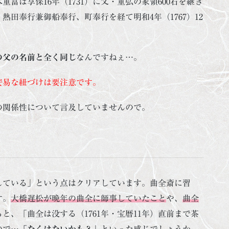
富は享保16年（1731）に父・重弘の家領600石を継ぎ
田奉行兼御船奉行、町奉行を経て明和4年（1767）12
の父の名前と全く同じ
なんですねぇ…。
安易な紐づけは要注意です。
の関係性について言及していませんので。
している」という点はクリアしています。曲全斎に習
す。
大橋遅松が晩年の曲全に師事していたこと
や、
曲全
と、「曲全は没する（1761年・宝暦11年）直前まで茶
ので…
「なくはないかも？」
といった感じでしょうか。