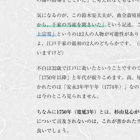
気になるのが、この鈴木安太夫が、曲全斎歿
から、千家の当流を聞きいた」
という記述。
上宗雪」
というのは2人の人物が可能性があり
よ、江戸千家の最初の2人のどちらかです。（
いますけど）
不白は32歳で江戸に赴いたということですの
「1750年以降」と年代が絞りこめます。尚、
かれたのは「安永3年甲午年（1774年）」な
は今のところ見られません。
ちなみに
1750年（寛延3年）
とは、
杉山見心が
について言及されないのは、これが書かれた当
良いでしょう。