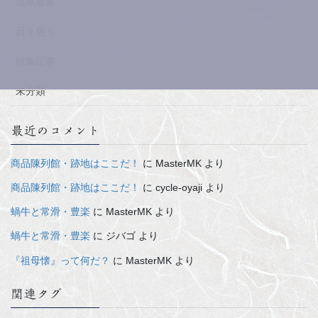
道草思索
日々色々
特集記事
未分類
最近のコメント
商品陳列館・跡地はここだ！
に
MasterMK
より
商品陳列館・跡地はここだ！
に
cycle-oyaji
より
蝸牛と常滑・豊楽
に
MasterMK
より
蝸牛と常滑・豊楽
に
ジバゴ
より
『祖母懐』って何だ？
に
MasterMK
より
関連タグ