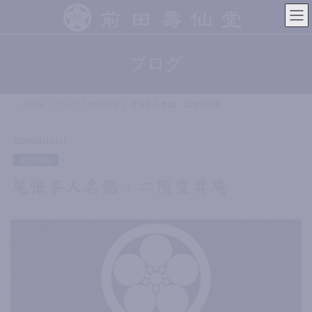
コ
ナ
ン
ビ
テ
ゲ
ン
ー
ブログ
ツ
シ
へ
ョ
ス
ン
HOME
ブログ
勉強部屋
尾張茶人名鑑：二階堂昇庵
キ
に
ッ
移
プ
動
2026年6月24日
勉強部屋
尾張茶人名鑑：二階堂昇庵