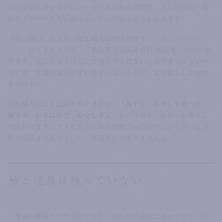
この文章もなかなかにユーモアあふれた文章で、大正時代の一樂
會のメンバーたちが面白がっていた様子がうかがえます。
『貧の獨言』は上述の
尾張畸人伝
で読めます。
「なごやコレクシ
ョン」
にアクセスして、「名古屋市史編纂資料 和装本」の中にあ
ります。気になる人はそこで読んでください。活字本ではないの
ですが、比較的読みやすいはず…ぶっちゃけ、文字起こしが面倒
なのです…。
尾張畸人伝にも記述がありますが…
「茄子汁 冷やして喰へば
極楽の 百味に替て 命をしさよ」
というのが、辞世の狂歌とし
て伝わります。ナスビがとにかく好物だったのでしょうが…この
死の間際まで戯けていた、滑稽味がたまりませんね。
殆ど道具は残っていない
一樂會の開催された当時でさえ、ゆかりの道具は極めて珍しいモ