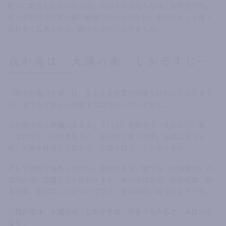
屋でご紹介した
河村曲全斎
、
高田太郎庵
たちとは、同世代です。
彼らが教授寺で茶の湯の勉強していたのとは、またちょっと違う
流れをくむ茶人ゆえ、紹介を忘れておりました。
我が庵は 大須の南 しかぞすむ…
二階堂昇庵（升庵）は、もともと美濃の出身といわれております
が、名字など詳しい来歴までは分かっていません。
名古屋市史人物編によると、「曰く、幕府の士（さむらい）某
（なにがし）の次男なりと。医を以て業となす。京都に在りし
時、天脈を拝診して験あり。法橋を賜る。」とあります。
そして諸国を偏歴したのち、尾張の大須・寶生院（大須観音）の
裏門の南に隠棲したと伝わります。茶の湯は初め、町田秋波、杉
木普斎、松尾宗二らについて学び、後に原叟に従ったようです。
「我が庵は 大須の南 しかぞすむ 世をうらみちと 人はいう
なり」