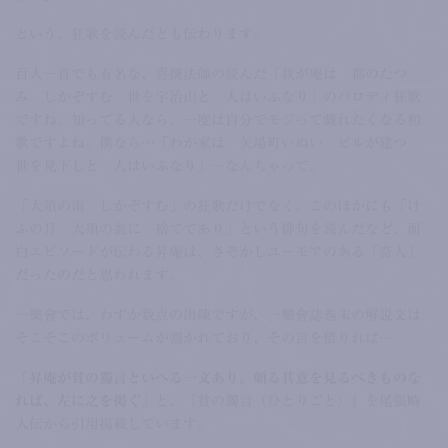
という、狂歌を読んだとも伝わります。
百人一首でも有名な、喜撰法師の読んだ「我が庵は 都のたつ
み しかぞすむ 世を宇治山と 人はいふなり」のパロディ狂歌
ですね。知ってる人なら、一度は自分でモジって戯れたくなる和
歌ですよね。僕なら…「わが家は 矢場町いぬい ビルが建つ
世を見下しと 人はいふなり」…なんちゃって。
「大須の南 しかぞすむ」の狂歌だけでなく、このほかにも「け
ふの月 大須の裏に 捨ててあり」という俳句を読んだなど、面
白エピソードが伝わる昇庵は、さぞかしユーモアのある「奇人」
だったのだと思われます。
一樂會では、わずか数点の出陳ですが、一樂會誌巻末の解説文は
そこそこのボリュームが割かれており、その言を借りれば…
「昇庵が貧の獨言といへる一文あり。頗る其意を見るべきものな
れば、左に之を掲ぐ」
と、『貧の獨言（ひとりごと）』を尾張畸
人伝から引用掲載しています。