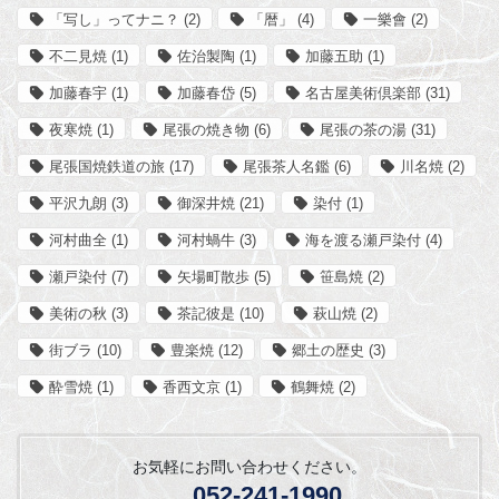
「写し」ってナニ？
(2)
「暦」
(4)
一樂會
(2)
不二見焼
(1)
佐治製陶
(1)
加藤五助
(1)
加藤春宇
(1)
加藤春岱
(5)
名古屋美術倶楽部
(31)
夜寒焼
(1)
尾張の焼き物
(6)
尾張の茶の湯
(31)
尾張国焼鉄道の旅
(17)
尾張茶人名鑑
(6)
川名焼
(2)
平沢九朗
(3)
御深井焼
(21)
染付
(1)
河村曲全
(1)
河村蝸牛
(3)
海を渡る瀬戸染付
(4)
瀬戸染付
(7)
矢場町散歩
(5)
笹島焼
(2)
美術の秋
(3)
茶記彼是
(10)
萩山焼
(2)
街ブラ
(10)
豊楽焼
(12)
郷土の歴史
(3)
酔雪焼
(1)
香西文京
(1)
鶴舞焼
(2)
お気軽にお問い合わせください。
052-241-1990