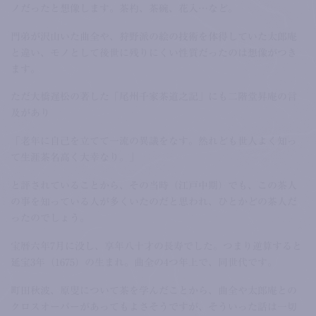
ノだったと想像します。茶杓、茶碗、花入…など。
門弟が沢山いた曲全や、狩野派の絵の技術を体得していた太郎庵
と違い、モノとして後世に残りにくい性質だったのは想像がつき
ます。
ただ大橋遅松の著した「尾州千家茶道之記」にも二階堂昇庵の言
及があり
「老年に自己を立てて一流の異議をなす。然れども世人よく知っ
て生涯茶名高く大幸なり。」
と評されていることから、その当時（江戸中期）でも、この茶人
の事を知っている人が多くいたのだと思われ、ひとかどの茶人だ
ったのでしょう。
宝暦六年7月に没し、享年八十才の長寿でした。つまり逆算すると
延宝3年（1675）の生まれ。曲全の4つ年上で、同世代です。
町田秋波、原叟について茶を学んだことから、曲全や太郎庵との
クロスオーバーがあってもよさそうですが、そういった話は一切