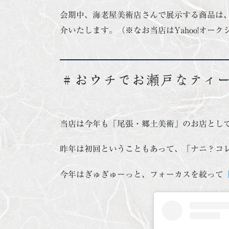
会期中、海老屋美術店さんで展示する商品は、イ
介いたします。（※なお当店はYahoo!オー
＃おウチでお瀬戸なティ
当店は今年も「尾張・郷土美術」のお店とし
昨年は初回ということもあって、「ナニ？コ
今年はぎゅぎゅーっと、フォーカスを絞って