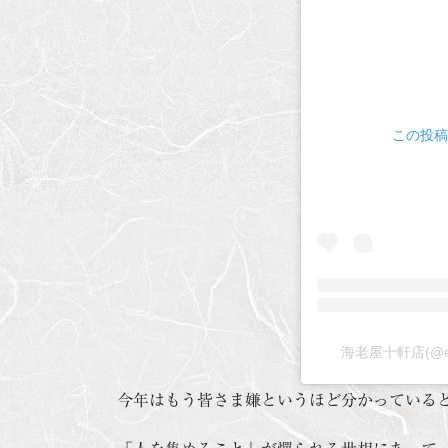
この投稿を
海老屋十軒店(@e
今年はもう皆さま嫌というほど分かっている