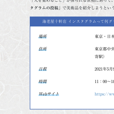
「人を集めること」が憚られる世相にあって
タグラムの投稿」
で美術品を紹介しようとい
海老屋十軒店 インスタグラムって何グ
場所
東京・日
住所
東京都中
寄駅）
日程
2021年5
時間
11：00
Webサイト
https://w