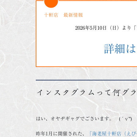
十軒店 最新情報
2026年5月10日（日）よ
詳細は
インスタグラムって何グ
はい、オヤヂギャグでごさいます。 (´v`*)
昨年1月に開催された、
「海老屋十軒店（えび