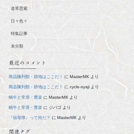
道草思索
日々色々
特集記事
未分類
最近のコメント
商品陳列館・跡地はここだ！
に
MasterMK
より
商品陳列館・跡地はここだ！
に
cycle-oyaji
より
蝸牛と常滑・豊楽
に
MasterMK
より
蝸牛と常滑・豊楽
に
ジバゴ
より
『祖母懐』って何だ？
に
MasterMK
より
関連タグ