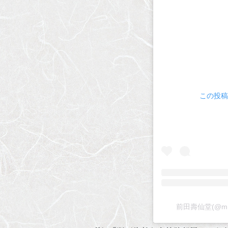
この投稿を
前田壽仙堂(@m.