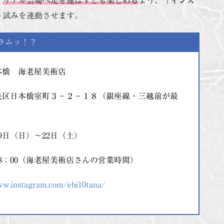
、
リアル会場へ足を運ばずとも楽しめる
よう、
「インス
う試みを連動させます。
ラムッ！？
本橋 海老屋美術店
央区日本橋室町３−２−１８（銀座線・三越前が最
月9日（日）～22日（土）
～18：00（海老屋美術店さんの営業時間）
ww.instagram.com/ebi10tana/