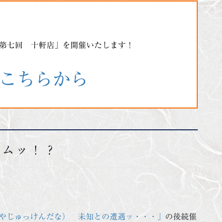
り「第七回 十軒店」を開催いたします！
こちらから
ラムッ！？
やじゅっけんだな） 未知との遭遇ッ・・・」
の後続催