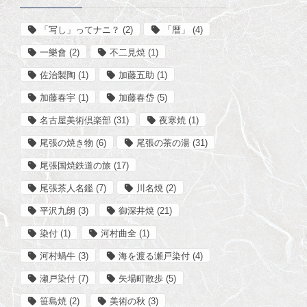
「写し」ってナニ？
(2)
「暦」
(4)
一樂會
(2)
不二見焼
(1)
佐治製陶
(1)
加藤五助
(1)
加藤春宇
(1)
加藤春岱
(5)
名古屋美術倶楽部
(31)
夜寒焼
(1)
尾張の焼き物
(6)
尾張の茶の湯
(31)
尾張国焼鉄道の旅
(17)
尾張茶人名鑑
(7)
川名焼
(2)
平沢九朗
(3)
御深井焼
(21)
染付
(1)
河村曲全
(1)
河村蝸牛
(3)
海を渡る瀬戸染付
(4)
瀬戸染付
(7)
矢場町散歩
(5)
笹島焼
(2)
美術の秋
(3)