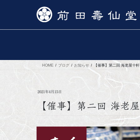
コ
ナ
ン
ビ
テ
ゲ
ン
ー
ツ
シ
へ
ョ
ス
ン
キ
に
ッ
移
HOME
ブログ
お知らせ
【催事】第二回 海老屋十軒
プ
動
2021年4月15日
【催事】第二回 海老