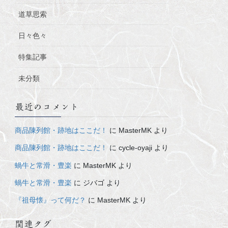
道草思索
日々色々
特集記事
未分類
最近のコメント
商品陳列館・跡地はここだ！
に
MasterMK
より
商品陳列館・跡地はここだ！
に
cycle-oyaji
より
蝸牛と常滑・豊楽
に
MasterMK
より
蝸牛と常滑・豊楽
に
ジバゴ
より
『祖母懐』って何だ？
に
MasterMK
より
関連タグ