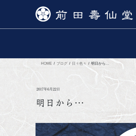
コ
ナ
ン
ビ
テ
ゲ
ン
ー
ツ
シ
へ
ョ
ス
ン
キ
に
ッ
移
HOME
ブログ
日々色々
明日から…
プ
動
2017年6月22日
明日から…