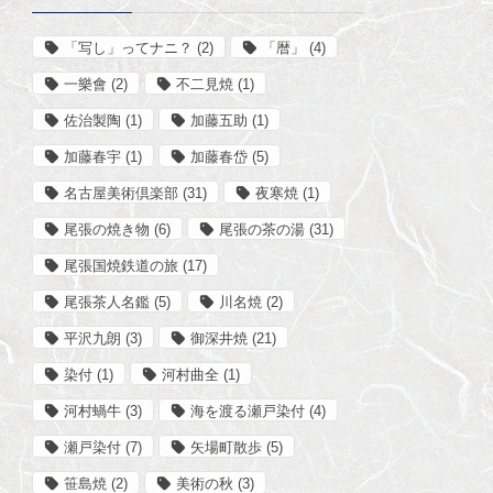
「写し」ってナニ？
(2)
「暦」
(4)
一樂會
(2)
不二見焼
(1)
佐治製陶
(1)
加藤五助
(1)
加藤春宇
(1)
加藤春岱
(5)
名古屋美術倶楽部
(31)
夜寒焼
(1)
尾張の焼き物
(6)
尾張の茶の湯
(31)
尾張国焼鉄道の旅
(17)
尾張茶人名鑑
(5)
川名焼
(2)
平沢九朗
(3)
御深井焼
(21)
染付
(1)
河村曲全
(1)
河村蝸牛
(3)
海を渡る瀬戸染付
(4)
瀬戸染付
(7)
矢場町散歩
(5)
笹島焼
(2)
美術の秋
(3)