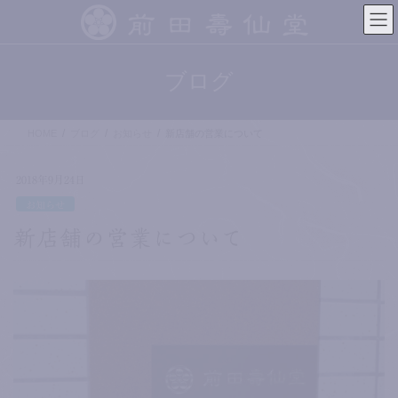
コ
ナ
ン
ビ
テ
ゲ
ン
ー
ブログ
ツ
シ
へ
ョ
ス
ン
HOME
ブログ
お知らせ
新店舗の営業について
キ
に
ッ
移
プ
動
2018年9月24日
お知らせ
新店舗の営業について