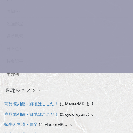
お知らせ
勉強部屋
道草思索
日々色々
特集記事
未分類
最近のコメント
商品陳列館・跡地はここだ！
に
MasterMK
より
商品陳列館・跡地はここだ！
に
cycle-oyaji
より
蝸牛と常滑・豊楽
に
MasterMK
より