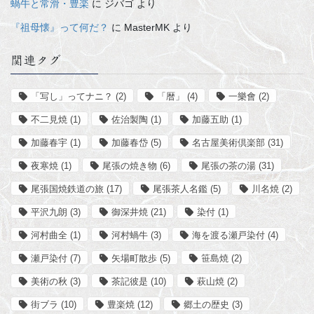
蝸牛と常滑・豊楽
に
ジバゴ
より
『祖母懐』って何だ？
に
MasterMK
より
関連タグ
「写し」ってナニ？
(2)
「暦」
(4)
一樂會
(2)
不二見焼
(1)
佐治製陶
(1)
加藤五助
(1)
加藤春宇
(1)
加藤春岱
(5)
名古屋美術倶楽部
(31)
夜寒焼
(1)
尾張の焼き物
(6)
尾張の茶の湯
(31)
尾張国焼鉄道の旅
(17)
尾張茶人名鑑
(5)
川名焼
(2)
平沢九朗
(3)
御深井焼
(21)
染付
(1)
河村曲全
(1)
河村蝸牛
(3)
海を渡る瀬戸染付
(4)
瀬戸染付
(7)
矢場町散歩
(5)
笹島焼
(2)
美術の秋
(3)
茶記彼是
(10)
萩山焼
(2)
街ブラ
(10)
豊楽焼
(12)
郷土の歴史
(3)